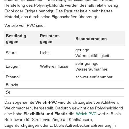
Herstellung des Polyvinylchlorids werden deshalb relativ wenig
Erdöl oder Erdgas benötigt. Das Resultat ist ein sehr hartes
Material, das durch seine Eigenschaften überzeugt.
Vorteile von PVC sind:
Beständig
Resistent
Besonderheiten
gegen
gegen
geringe
Säure
Licht
Wärmeleitfähigkeit
sehr geringe
Laugen
Wettereinflüsse
Wasseraufnahme
Ethanol
schwer entflammbar
Benzin
Öl
Das sogenannte
Weich-PVC
wird durch Zugabe von Additiven,
Weichmachern, hergestellt. Dadurch gewinnt das Polyvinylchlorid
eine hohe
Flexibilität und Elastizität
.
Weich PVC
wird z. B. als
Rollenware für Streifenvohänge an Kühlhäusern,
Lagerdurchgängen oder z. B. als Außenbeckenabtrennung in