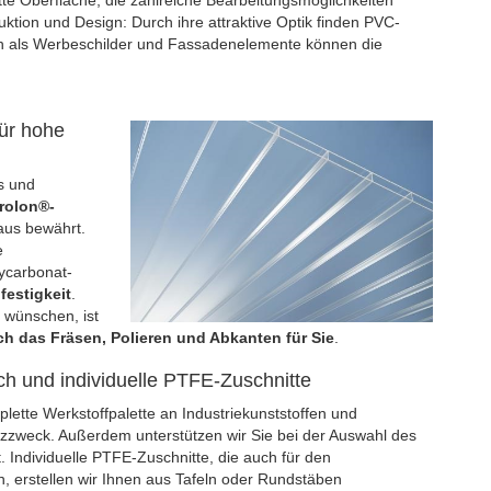
te Oberfläche, die zahlreiche Bearbeitungsmöglichkeiten
ktion und Design: Durch ihre attraktive Optik finden PVC-
ch als Werbeschilder und Fassadenelemente können die
ür hohe
s und
rolon®-
us bewährt.
e
ycarbonat-
festigkeit
.
 wünschen, ist
h das Fräsen, Polieren und Abkanten für Sie
.
ch und individuelle PTFE-Zuschnitte
plette Werkstoffpalette an Industriekunststoffen und
tzzweck. Außerdem unterstützen wir Sie bei der Auswahl des
t. Individuelle PTFE-Zuschnitte, die auch für den
, erstellen wir Ihnen aus Tafeln oder Rundstäben