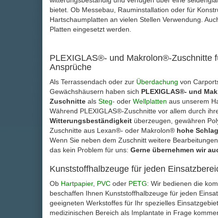
witterungsbeständig und verfügen über eine seidenglat
bietet. Ob Messebau, Rauminstallation oder für Konstru
Hartschaumplatten an vielen Stellen Verwendung. Au
Platten eingesetzt werden.
PLEXIGLAS®- und Makrolon®-Zuschnitte f
Ansprüche
Als Terrassendach oder zur
Überdachung
von Carport
Gewächshäusern haben sich
PLEXIGLAS®- und Mak
Zuschnitte
als
Steg-
oder
Wellplatten
aus unserem Ha
Während PLEXIGLAS®-Zuschnitte vor allem durch ihr
Witterungsbeständigkeit
überzeugen, gewähren Pol
Zuschnitte aus Lexan®- oder Makrolon®
hohe Schlag
Wenn Sie neben dem Zuschnitt weitere Bearbeitungen
das kein Problem für uns:
Gerne übernehmen wir auc
Kunststoffhalbzeuge für jeden Einsatzberei
Ob
Hartpapier
,
PVC
oder
PETG
: Wir bedienen die kom
beschaffen Ihnen Kunststoffhalbzeuge für jeden Einsa
geeigneten Werkstoffes für Ihr spezielles Einsatzgebie
medizinischen Bereich als Implantate in Frage kommen