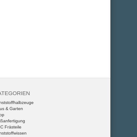
ATEGORIEN
nststoffhalbzeuge
us & Garten
op
ßanfertigung
C Frästeile
nststoffwissen