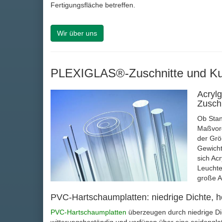
Fertigungsfläche betreffen.
Wir über uns
PLEXIGLAS®-Zuschnitte und Kun
Acrylg
Zusch
Ob Stan
Maßvorg
der Grö
Gewicht
sich Ac
Leuchte
große 
PVC-Hartschaumplatten: niedrige Dichte, ho
PVC-Hartschaumplatten
überzeugen durch niedrige Dich