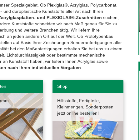
nser Spezialgebiet. Ob Plexiglas®, Acrylglas, Polycarbonat,
 und duroplastische Kunststoffe aller Art nach Ihren
 Acrylglasplatten- und PLEXIGLAS®-Zuschnitten
suchen,
andere Kunststoffe schneiden wir nach Maß genau für Sie zu.
rbung und weitere Branchen tätig. Wir liefern Ihre
uch an jeden anderen Ort auf der Welt. Ob Prototypenbau
tellen auf Basis Ihrer Zeichnungen Sonderanfertigungen aller
alität bei den Maßanfertigungen erhalten Sie bei uns zu einem
keit, Lichtdurchlässigkeit oder bestimmte mechanische
n Kunststoff haben, wir liefern Ihnen Acrylglas sowie
en nach Ihren individuellen Vorgaben
.
ten
Shop
ramm
Hilfsstoffe, Fertigteile,
Kleinmengen, Sonderposten
jetzt online bestellen!