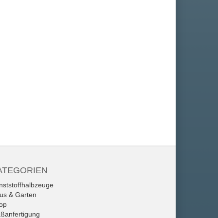
ATEGORIEN
nststoffhalbzeuge
us & Garten
op
ßanfertigung