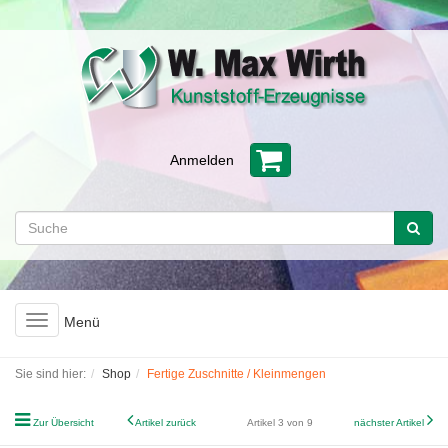
Anmelden
Toggle
Menü
navigation
Sie sind hier:
Shop
Fertige Zuschnitte / Kleinmengen
Zur Übersicht
Artikel zurück
Artikel 3 von 9
nächster Artikel